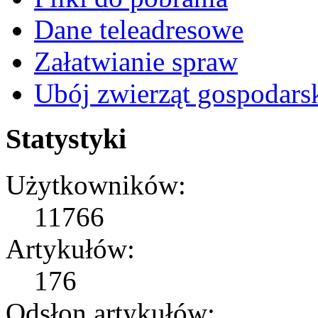
Dane teleadresowe
Załatwianie spraw
Ubój zwierząt gospodars
Statystyki
Użytkowników:
11766
Artykułów:
176
Odsłon artykułów: