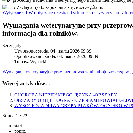
procedury nadawania weterynaryjnego numeru identyfikacyjne
Zachęcamy do zapoznania się ze szczegółami:
Wytyczne GLW dotyczące rejestracji schronisk dla zwierząt oraz inn
Wymagania weterynaryjne przy przeprowad
informacja dla rolników.
Szczegóły
Utworzono: środa, 04, marca 2026 09:39
Opublikowano: środa, 04, marca 2026 09:39
Tomasz Wysocki
Wymagania weterynaryjne przy przeprowadzaniu uboju zwierząt w go
Więcej artykułów…
CHOROBA NIEBIESKIEGO JĘZYKA -OBSZARY
OBSZARY OBJĘTE OGRANICZENIAMI POWIAT GLIW
WYSOCE ZJADLIWA GRYPA PTAKÓW- OGNISKO W P
Strona 1 z 22
start
poprz.