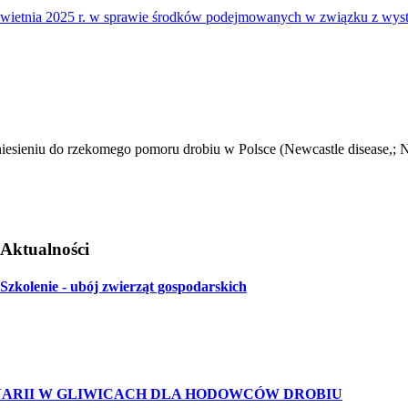
 kwietnia 2025 r. w sprawie środków podejmowanych w związku z wy
eniu do rzekomego pomoru drobiu w Polsce (Newcastle disease,; ND
Aktualności
Szkolenie - ubój zwierząt gospodarskich
RII W GLIWICACH DLA HODOWCÓW DROBIU