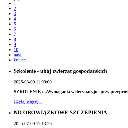
1
2
3
4
5
6
7
8
9
10
nast.
koniec
Szkolenie - ubój zwierząt gospodarskich
2026-03-09 11:00:00
SZKOLENIE : „Wymagania weterynaryjne przy przeprowad
Czytaj więcej...
ND OBOWIĄZKOWE SZCZEPIENIA
2025-07-09 11:13:26