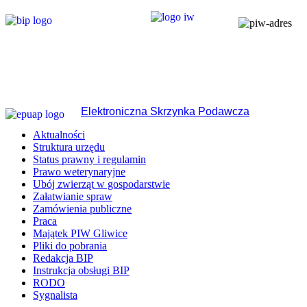
Elektroniczna Skrzynka Podawcza
Aktualności
Struktura urzędu
Status prawny i regulamin
Prawo weterynaryjne
Ubój zwierząt w gospodarstwie
Załatwianie spraw
Zamówienia publiczne
Praca
Majątek PIW Gliwice
Pliki do pobrania
Redakcja BIP
Instrukcja obsługi BIP
RODO
Sygnalista