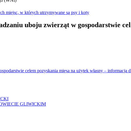
go (WNI)
ych miejsc, w których utrzymywane są psy i koty
zaniu uboju zwierząt w gospodarstwie cel
spodarstwie celem pozyskania mięsa na użytek własny – informacja dl
ICKI
OWIECIE GLIWICKIM