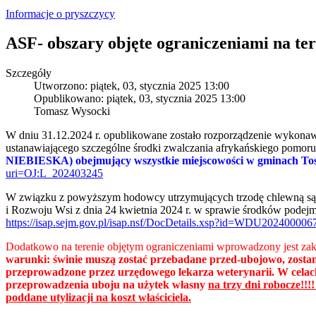
Informacje o pryszczycy
ASF- obszary objęte ograniczeniami na ter
Szczegóły
Utworzono: piątek, 03, stycznia 2025 13:00
Opublikowano: piątek, 03, stycznia 2025 13:00
Tomasz Wysocki
W dniu 31.12.2024 r. opublikowane zostało rozporządzenie wykonaw
ustanawiającego szczególne środki zwalczania afrykańskiego pomoru
NIEBIESKA) obejmujący wszystkie miejscowości w gminach Tos
uri=OJ:L_202403245
W związku z powyższym hodowcy utrzymujących trzodę chlewną są z
i Rozwoju Wsi z dnia 24 kwietnia 2024 r. w sprawie środków podej
https://isap.sejm.gov.pl/isap.nsf/DocDetails.xsp?id=WDU202400006
Dodatkowo na terenie objętym ograniczeniami wprowadzony jest zak
warunki: świnie muszą zostać przebadane przed-ubojowo, zosta
przeprowadzone przez urzędowego lekarza weterynarii. W celach
przeprowadzenia uboju na użytek własny
na trzy dni robocze!!
poddane utylizacji na koszt właściciela.