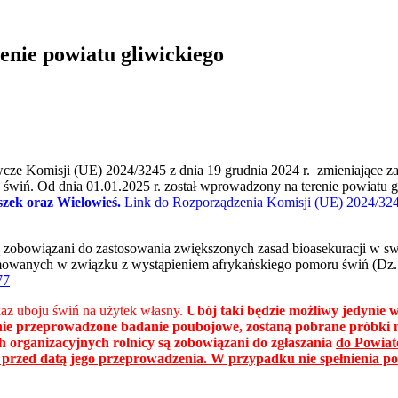
enie powiatu gliwickiego
cze Komisji (UE) 2024/3245 z dnia 19 grudnia 2024 r. zmieniające z
 świń. Od dnia 01.01.2025 r. został wprowadzony na terenie powiatu 
zek oraz Wielowieś.
Link do Rozporządzenia Komisji (UE) 2024/32
obowiązani do zastosowania zwiększonych zasad bioasekuracji w sw
mowanych w związku z wystąpieniem afrykańskiego pomoru świń (Dz. U
77
az uboju świń na użytek własny.
Ubój taki będzie możliwy jedynie 
nie przeprowadzone badanie poubojowe, zostaną pobrane próbki n
 organizacyjnych rolnicy są zobowiązani do zgłaszania
do Powiat
!! przed datą jego przeprowadzenia. W przypadku nie spełnienia 