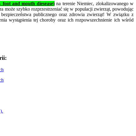
 foot and mouth diesease)
na terenie Niemiec, zlokalizowanego w
ra może szybko rozprzestrzeniać się w populacji zwierząt, powodując
 bezpieczeństwa publicznego oraz zdrowia zwierząt! W związku z
nia wystąpienia tej choroby oraz ich rozpowszechnienie ich wśród
ii:
ch
ch
).