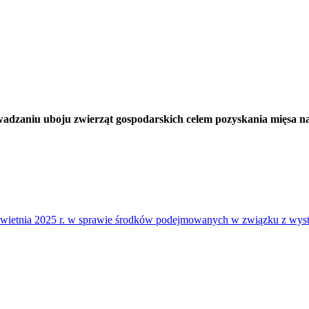
zaniu uboju zwierząt gospodarskich celem pozyskania mięsa na
 kwietnia 2025 r. w sprawie środków podejmowanych w związku z wy