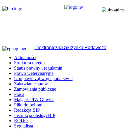
Elektroniczna Skrzynka Podawcza
Aktualności
Struktura urzędu
Status prawny i regulamin
Prawo weterynaryjne
Ubój zwierząt w gospodarstwie
Załatwianie spraw
Zamówienia publiczne
Praca
Majątek PIW Gliwice
Pliki do pobrania
Redakcja BIP
Instrukcja obsługi BIP
RODO
Sygnalista