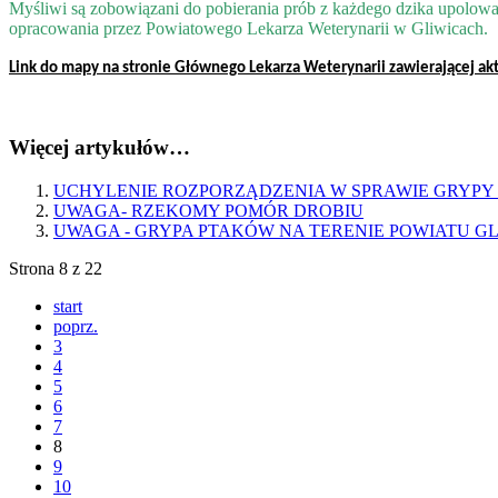
Myśliwi są zobowiązani do pobierania prób z każdego dzika upolowa
opracowania przez Powiatowego Lekarza Weterynarii w Gliwicach.
Link do mapy na stronie Głównego Lekarza Weterynarii zawierającej akt
Więcej artykułów…
UCHYLENIE ROZPORZĄDZENIA W SPRAWIE GRYPY 
UWAGA- RZEKOMY POMÓR DROBIU
UWAGA - GRYPA PTAKÓW NA TERENIE POWIATU GL
Strona 8 z 22
start
poprz.
3
4
5
6
7
8
9
10