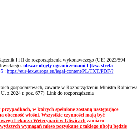
ałącznik I i II do rozporządzenia wykonawczego (UE) 2023/594
gliwickiego-
obszar objęty ograniczeniami I (tzw. strefa
45 :
https://eur-lex.europa.eu/legal-content/PL/TXT/PDF/?
oich gospodarstwach, zawarte w Rozporządzeniu Ministra Rolnictwa
. z 2024 r. poz. 677). Link do rozporządzenia
w przypadkach, w których spełnione zostaną następujące
a obecność włośni. Wszystkie czynności mają być
owego Lekarza Weterynarii w Gliwicach
zamiaru
powyższych wymagań mięso pozyskane z takiego uboju będzie