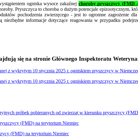
stąpieniem ogniska wysoce zakaźnej
choroby pryszczycy (FMD –
 choroby. Pryszczyca to choroba o dużym potencjale epizootycznym, któ
oduktów pochodzenia zwierzęcego - jest to ogromne zagrożenie dla
ają niezbędne informacje dotyczące reagowania w przypadku podejrze
jdują się na stronie Głównego Inspektoratu Weterynar
nej z wykrytym 10 stycznia 2025 r. ogniskiem pryszczycy w Niemcze
nej z wykrytym 10 stycznia 2025 r. ogniskiem pryszczycy w Niemcze
ryjnych próbek pobieranych od zwierząt w kierunku pryszczycy (FMD
ryszczycy (FMD) na terytorium Niemiec
czycy (FMD) na terytorium Niemiec