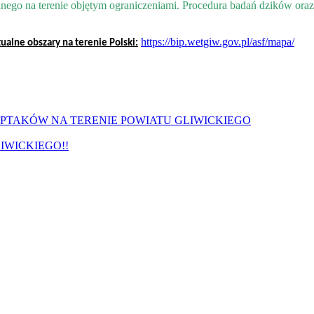
nego na terenie objętym ograniczeniami. Procedura badań dzików oraz
https://bip.wetgiw.gov.pl/asf/mapa/
ualne obszary na terenie Polski:
PTAKÓW NA TERENIE POWIATU GLIWICKIEGO
IWICKIEGO!!