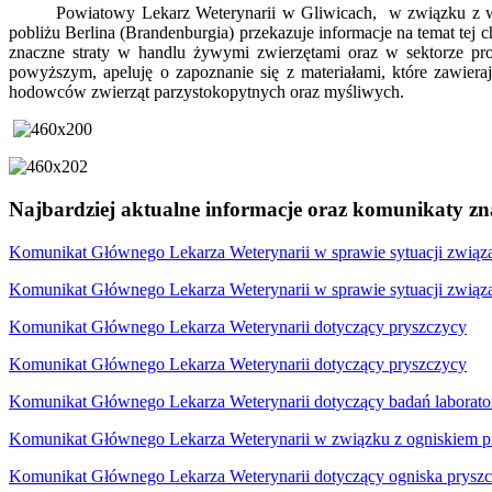
Powiatowy Lekarz Weterynarii w Gliwicach, w związku z wy
pobliżu Berlina (Brandenburgia) przekazuje informacje na temat tej
znaczne straty w handlu żywymi zwierzętami oraz w sektorze pr
powyższym, apeluję o zapoznanie się z materiałami, które zawier
hodowców zwierząt parzystokopytnych oraz myśliwych.
Najbardziej aktualne informacje oraz komunikaty zna
Komunikat Głównego Lekarza Weterynarii w sprawie sytuacji związa
Komunikat Głównego Lekarza Weterynarii w sprawie sytuacji związa
Komunikat Głównego Lekarza Weterynarii dotyczący pryszczycy
Komunikat Głównego Lekarza Weterynarii dotyczący pryszczycy
Komunikat Głównego Lekarza Weterynarii dotyczący badań laborato
Komunikat Głównego Lekarza Weterynarii w związku z ogniskiem p
Komunikat Głównego Lekarza Weterynarii dotyczący ogniska prysz