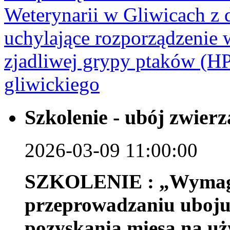
Weterynarii w Gliwicach z 
uchylające rozporządzenie 
zjadliwej grypy ptaków (HP
gliwickiego
Szkolenie - ubój zwier
2026-03-09 11:00:00
SZKOLENIE : „Wymaga
przeprowadzaniu uboju 
pozyskania mięsa na uż