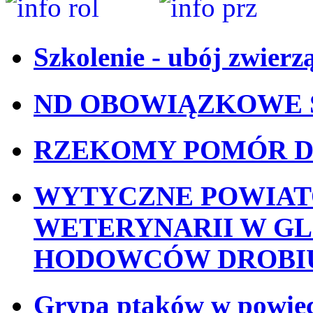
Szkolenie - ubój zwierz
ND OBOWIĄZKOWE 
RZEKOMY POMÓR D
WYTYCZNE POWIA
WETERYNARII W GL
HODOWCÓW DROBI
Grypa ptaków w powiec