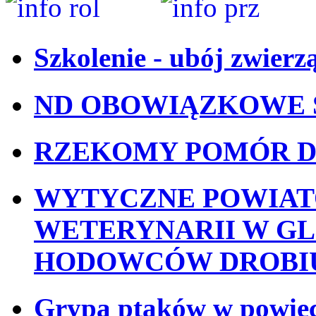
Szkolenie - ubój zwierz
ND OBOWIĄZKOWE 
RZEKOMY POMÓR D
WYTYCZNE POWIA
WETERYNARII W GL
HODOWCÓW DROBI
Grypa ptaków w powiec